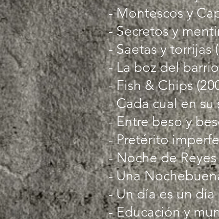
- Montescos y Capu
- Secretos y menti
- Saetas y torrijas
- La boz del barrio
- Fish & Chips (200
- Cada cual en su s
- Entre beso y bes
- Pretérito imperfe
- Noche de Reyes (
- Una Nochebuena.
- Un día es un día 
- Educación y mun