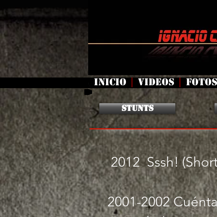
INICIO
VIDEOS
FOTO
STUNTS
2012 Sssh! (Short
2001-2002
Cuénta