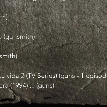
th)
 (gunsmith)
smith)
u vida 2 (TV Series) (guns - 1 episod
ra (1994) ... (guns)