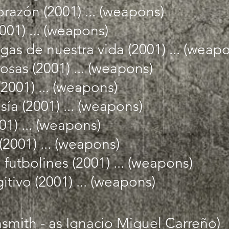
razón (2001) ... (weapons)
001) ... (weapons)
gas de nuestra vida (2001) ... (weap
osas (2001) ... (weapons)
 (2001) ... (weapons)
sía (2001) ... (weapons)
01) ... (weapons)
 (2001) ... (weapons)
 futbolines (2001) ... (weapons)
gitivo (2001) ... (weapons)
smith - as Ignacio Miguel Carreño)