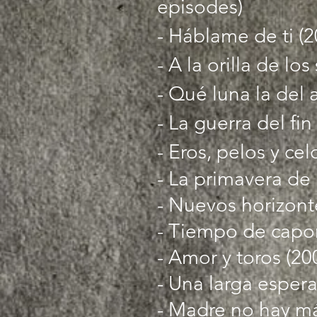
episodes)
- Háblame de ti (2
- A la orilla de lo
- Qué luna la del 
- La guerra del fi
- Eros, pelos y cel
- La primavera de 
- Nuevos horizonte
- Tiempo de capon
- Amor y toros (20
- Una larga espera
- Madre no hay má