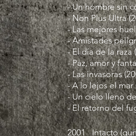
- Un hombre sin co
- Non Plus Ultra (2
- Las mejores huel
- Amistades peligr
- El día de la raza
- Paz, amor y fanta
- Las invasoras (20
- A lo lejos el mar
- Un cielo lleno de
- El retorno del fu
2001
Intacto (gun