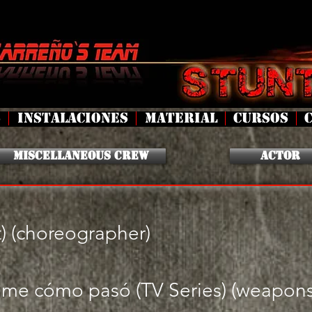
S
INSTALACIONES
MATERIAL
CURSOS
Miscellaneous Crew
Actor
) (choreographer)
me cómo pasó (TV Series) (weapons